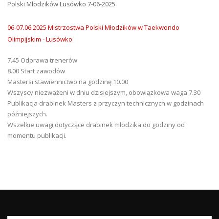
Polski Młodzików Lusówko 7-06-2025.
06-07.06.2025 Mistrzostwa Polski Młodzików w Taekwondo
Olimpijskim - Lusówko
7.45 Odprawa trenerów
8.00 Start zawodów
Mastersi stawiennictwo na godzinę 10.00
Wszyscy niezważeni w dniu dzisiejszym, obowiązkowa waga 7.30
Publikacja drabinek Masters z przyczyn technicznych w godzinach
późniejszych.
Wszelkie uwagi dotyczące drabinek młodzika do godziny od
momentu publikacji.