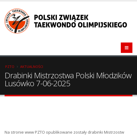
PZTO
AKTUALNOŚCI
Drabinki Mistrzostwa Polski Młodzików
Lusówko 7-06-2025
Na stronie www PZTO opublikowane zostały drabinki Mistrzostw