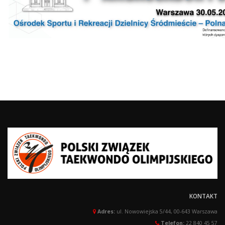
KONTAKT
Adres:
ul. Nowowiejska 5/44, 00-643 Warszawa
Telefon:
22 840 45 57